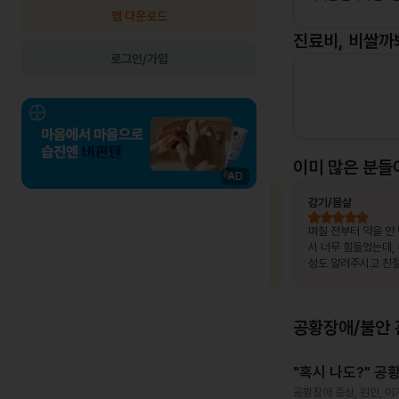
앱 다운로드
진료비, 비쌀까
로그인/가입
이미 많은 분들
AD
최OO님
상비약 처방
김OO님
감기/몸살
, 제가 느
복용 중이던 약이 떨어졌는데, 병원이 없는
며칠 전부터 약을 안
고 조금만
출장지에서 급하게 처방받을 수 있어 편했
서 너무 힘들었는데,
말 놀랐어
습니다.
성도 알려주시고 친절
서 좋았어요~~!!
공황장애/불안
"혹시 나도?" 공
공황장애 증상, 원인, 이