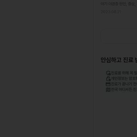
아기 야경증 원인, 증상,
2023.08.21
안심하고 진료 
admin_panel_settings
진료를 위해 꼭 
lock_person
개인정보는 암호
credit_card
진료가 끝나기 전
map
전국 어디서든 진