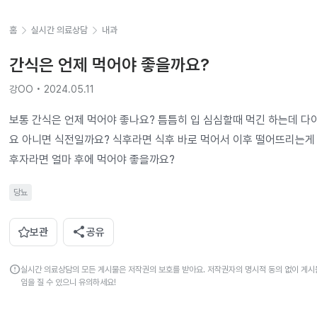
홈
실시간 의료상담
내과
간식은 언제 먹어야 좋을까요?
강OO • 2024.05.11
보통 간식은 언제 먹어야 좋나요? 틈틈히 입 심심할때 먹긴 하는데 다
요 아니면 식전일까요? 식후라면 식후 바로 먹어서 이후 떨어뜨리는게 
후자라면 얼마 후에 먹어야 좋을까요?
당뇨
share
보관
공유
error
실시간 의료상담의 모든 게시물은 저작권의 보호를 받아요. 저작권자의 명시적 동의 없이 게시물
임을 질 수 있으니 유의하세요!