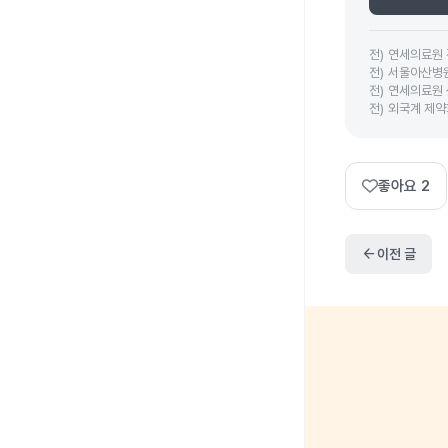
전
)
연세의료원
전
)
서울아산병
전
)
연세의료원
전
)
외국계 제약
좋아요
2
arrow_back
이전 글