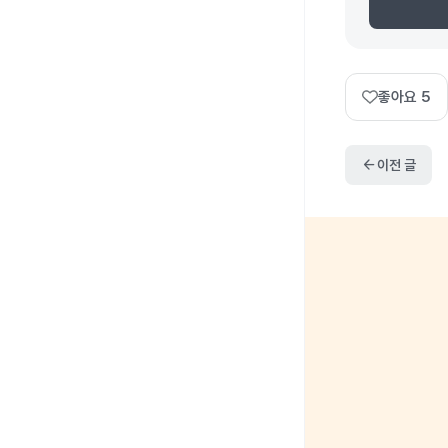
좋아요
5
arrow_back
이전 글