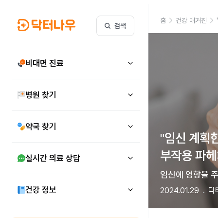
홈
건강 매거진
검색
비대면 진료
병원 찾기
약국 찾기
"임신 계획
부작용 파
실시간 의료 상담
임신에 영향을 
건강 정보
2024.01.29
닥