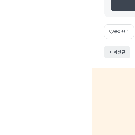
좋아요
1
arrow_back
이전 글