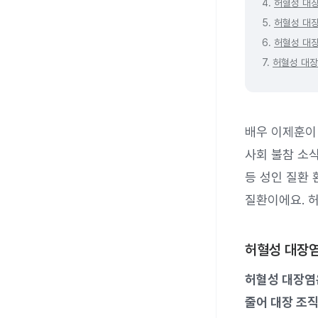
4.
허혈성 대
5.
허혈성 대
6.
허혈성 대
7.
허혈성 대장
배우 이제훈이 
사회 불참 소
등 성인 질환
질환이에요. 
허혈성 대장
허혈성 대장염
줄어 대장 조