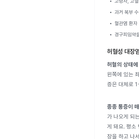
고령자, 고혈
과거 복부 수
혈관염 환자
경구피임약을
허혈성 대장염
허혈의 상태에
왼쪽에 있는 좌
증은 대체로 1
종종 통증이 매
가 나오게 되
게 돼요. 평소
장을 하고 나서