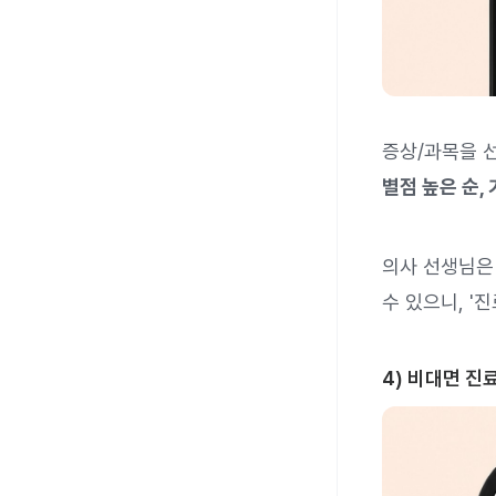
증상/과목을 
별점 높은 순,
의사 선생님은
수 있으니, '
4) 비대면 진