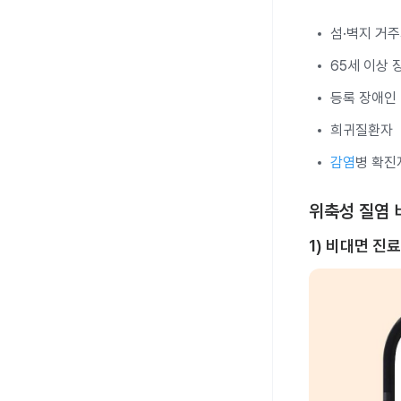
섬·벽지 거
65세 이상
등록 장애인
희귀질환자
감염
병 확진
위축성 질염 
1) 비대면 진료