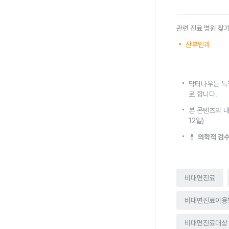
관련 진료 병원 찾
산부인과
닥터나우는 특
로 합니다.
본 콘텐츠의 내
12일)
💊
의학적 검수
비대면진료
비대면진료이용
비대면진료대상