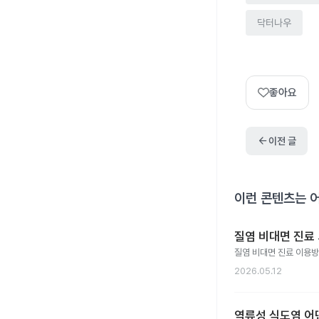
닥터나우
좋아요
arrow_back
이전 글
이런 콘텐츠는 
질염 비대면 진료 
질염 비대면 진료 이용방
2026.05.12
역류성 식도염 어