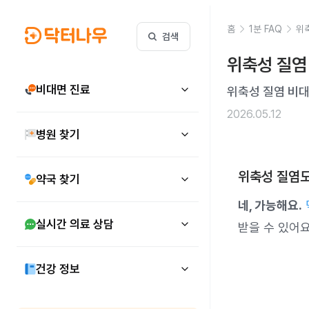
홈
1분 FAQ
위축
검색
위축성 질염
비대면 진료
위축성 질염 비
2026.05.12
병원 찾기
위축성 질염도
약국 찾기
네, 가능해요.
실시간 의료 상담
받을 수 있어요
건강 정보