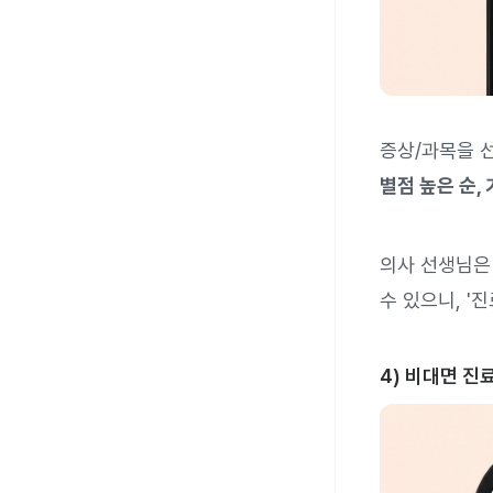
증상/과목을 
별점 높은 순,
의사 선생님은
수 있으니, '
4) 비대면 진