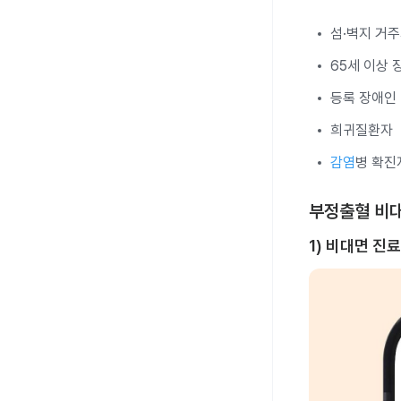
섬·벽지 거
65세 이상
등록 장애인
희귀질환자
감염
병 확진
부정출혈 비대
1) 비대면 진료