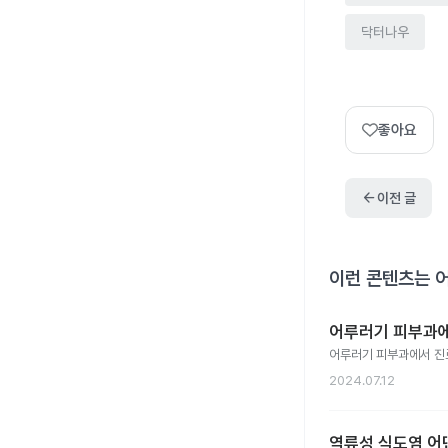
닥터나우
좋아요
arrow_back
이전 글
이런 콘텐츠는 
어루러기 피부과
어루러기 피부과에서 진
2024.07.12
역류성 식도염 어