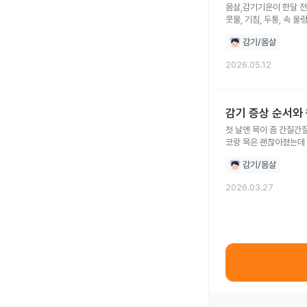
몸살,감기기운이 한달 전
콧물, 기침, 두통, 속
감기/몸살
2026.05.12
감기 증상 순서와
첫 날엔 목이 좀 간질간
코랑 목은 괜찮아졌는데
감기/몸살
2026.03.27