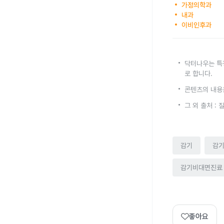
가정의학과
내과
이비인후과
닥터나우는 특
로 합니다.
콘텐츠의 내용
그 외 출처 :
감기
감
감기비대면진료
좋아요