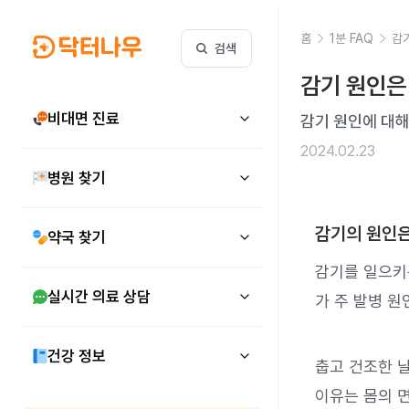
홈
1분 FAQ
감
검색
감기 원인은
비대면 진료
감기 원인에 대해
2024.02.23
병원 찾기
감기의 원인은
약국 찾기
감기를 일으키
실시간 의료 상담
가 주 발병 원
건강 정보
춥고 건조한 
이유는 몸의 