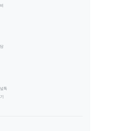
료비
상담
널톡
하기