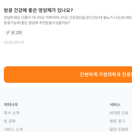
방광 건강에 좋은 영양제가 있나요?
안녕하세요 다름이 아니라요 저희어머니가요 건강검진을.받으셧는데 혈뇨가 나오셧나봐요. 일전에도 검사를 하셨엇는데 괜찮으셨엇거든요.
방광기능에 좋은 영양제 추천받을수있을까요?
성 고민
2026.05.14
간편하게 가정의학과 진료
닥터나우
서비스
회사 소개
비대면 진료
팀 문화
병원 찾기
서비스 소개
탈모 진료비