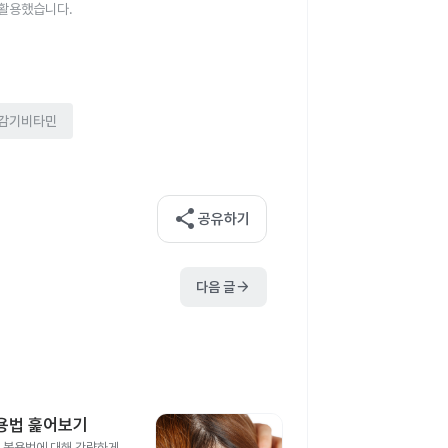
 활용했습니다.
감기비타민
share
공유하기
arrow_forward
다음 글
복용법 훑어보기
, 복용법에 대해 간략하게