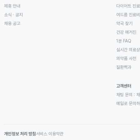
제휴 안내
다이어트 진
소식 · 공지
여드름 진료비
채용 공고
약국 찾기
건강 매거진
1분 FAQ
실시간 의료
의약품 사전
질환백과
고객센터
채팅 문의 :
채
메일로 문의
개인정보 처리 방침
서비스 이용약관