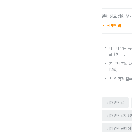
관련 진료 병원 찾
산부인과
닥터나우는 특
로 합니다.
본 콘텐츠의 내
12일)
💊
의학적 검수
비대면진료
비대면진료이용
비대면진료대상