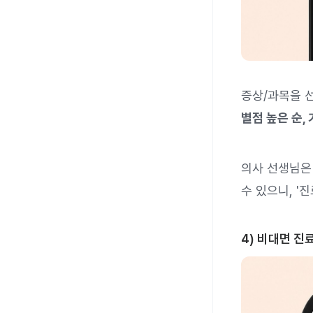
증상/과목을 
별점 높은 순,
의사 선생님은
수 있으니, '
4) 비대면 진