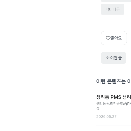
닥터나우
좋아요
arrow_back
이전 글
이런 콘텐츠는 
생리통·PMS·생리
생리통·생리전증후군(PM
요.
2026.05.27