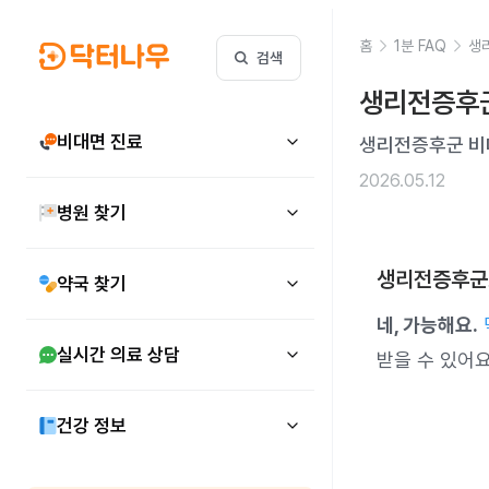
홈
1분 FAQ
생
검색
생리전증후군
비대면 진료
생리전증후군 비
2026.05.12
병원 찾기
생리전증후군도
약국 찾기
네, 가능해요.
실시간 의료 상담
받을 수 있어요
건강 정보