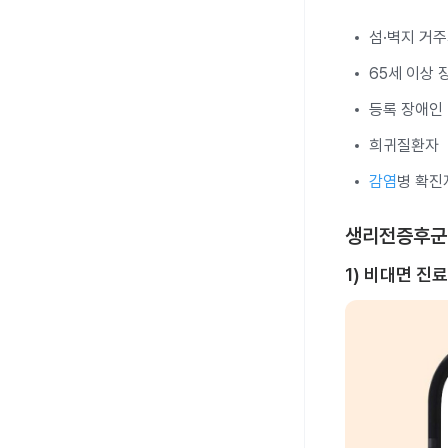
섬·벽지 거
65세 이상
등록 장애인
희귀질환자
감염
병 확진
생리전증후군 
1) 비대면 진료