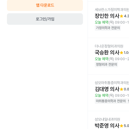
앱 다운로드
세브란스가정의학과의
장인한 의사
star
4.
로그인/가입
오늘 예약
(목) 09:00~
가정의학과
전문의
더나은정형외과의원
국승환 의사
star
1.0
오늘 예약
(목) 09:00~
정형외과
전문의
성모마취통증의학과의
김대영 의사
star
0.
오늘 예약
(목) 09:00~
마취통증의학과
전문의
성모내일내과의원
박준영 의사
star
5.