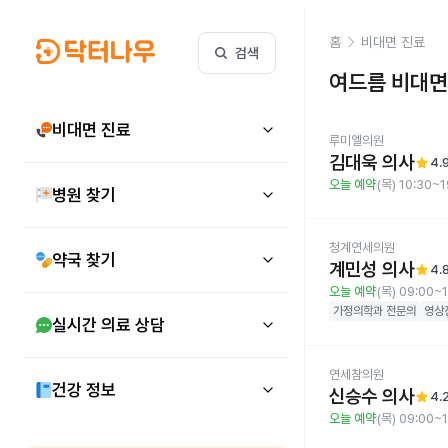
홈
비대면 진료
검색
여드름
비대면
비대면 진료
루미엘의원
김대욱 의사
star
4.
오늘 예약
(목) 10:30~1
병원 찾기
청계연세의원
약국 찾기
계민성 의사
star
4.
오늘 예약
(목) 09:00~
가정의학과
전문의
영상
실시간 의료 상담
연세참의원
건강 정보
신승수 의사
star
4.
오늘 예약
(목) 09:00~