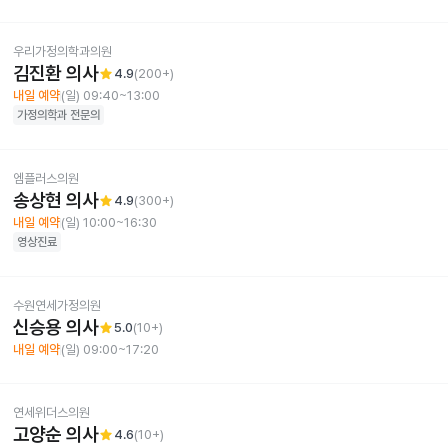
우리가정의학과의원
김진환 의사
star
4.9
(
200+
)
내일 예약
(일) 09:40~13:00
가정의학과
전문의
엠플러스의원
송상현 의사
star
4.9
(
300+
)
내일 예약
(일) 10:00~16:30
영상진료
수원연세가정의원
신승용 의사
star
5.0
(
10+
)
내일 예약
(일) 09:00~17:20
연세위더스의원
고양순 의사
star
4.6
(
10+
)