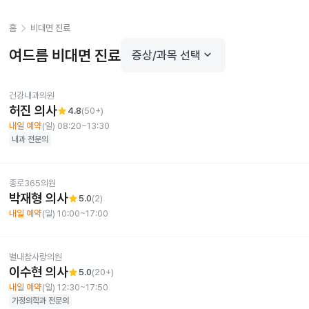
홈
비대면 진료
여드름
비대면 진료
keyboard_arrow_down
증상/과목 선택
건강내과의원
허진 의사
star
4.8
(
50+
)
내일 예약
(일) 08:20~13:30
내과
전문의
종로365의원
박재형 의사
star
5.0
(
2
)
내일 예약
(일) 10:00~17:00
별내참사랑의원
이수현 의사
star
5.0
(
20+
)
내일 예약
(일) 12:30~17:50
가정의학과
전문의