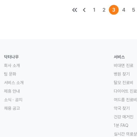
keyboard_double_arrow_left
keyboard_arrow_left
1
2
3
4
5
닥터나우
서비스
회사 소개
비대면 진료
팀 문화
병원 찾기
서비스 소개
탈모 진료비
제휴 안내
다이어트 진
소식 · 공지
여드름 진료비
채용 공고
약국 찾기
건강 매거진
1분 FAQ
실시간 의료