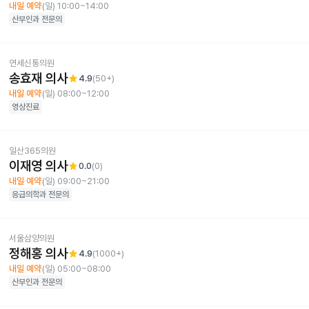
내일 예약
(일) 10:00~14:00
산부인과
전문의
연세신통의원
송효재 의사
star
4.9
(
50+
)
내일 예약
(일) 08:00~12:00
영상진료
일산365의원
이재영 의사
star
0.0
(
0
)
내일 예약
(일) 09:00~21:00
응급의학과
전문의
서울삼양의원
정해홍 의사
star
4.9
(
1000+
)
내일 예약
(일) 05:00~08:00
산부인과
전문의