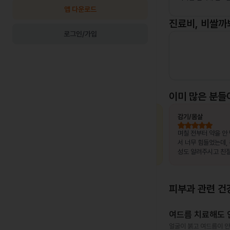
앱 다운로드
진료비, 비쌀까
로그인/가입
이미 많은 분들
최OO님
상비약 처방
김OO님
감기/몸살
, 제가 느
복용 중이던 약이 떨어졌는데, 병원이 없는
며칠 전부터 약을 안
고 조금만
출장지에서 급하게 처방받을 수 있어 편했
서 너무 힘들었는데,
말 놀랐어
습니다.
성도 알려주시고 친절
서 좋았어요~~!!
피부과
관련 건
여드름 치료해도 안
얼굴이 붉고 여드름이 안