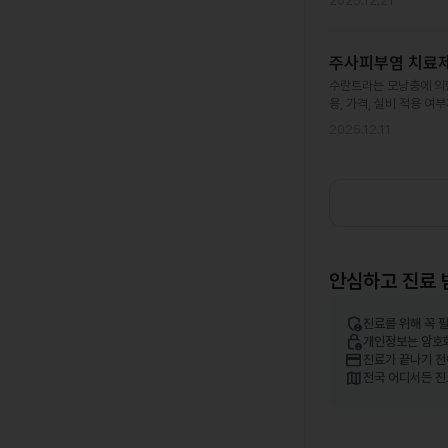
2025.12.21
주사피부염 치료제 
수란트라는 모낭충에 의한
용, 가격, 실비 적용 여
2025.12.11
안심하고 진료 
admin_panel_settings
진료를 위해 꼭 
lock_person
개인정보는 암호
credit_card
진료가 끝나기 전
map
전국 어디서든 진