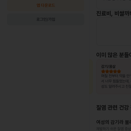
앱 다운로드
진료비, 비쌀까
로그인/가입
이미 많은 분들
최OO님
상비약 처방
김OO님
감기/몸살
, 제가 느
복용 중이던 약이 떨어졌는데, 병원이 없는
며칠 전부터 약을 안
고 조금만
출장지에서 급하게 처방받을 수 있어 편했
서 너무 힘들었는데,
말 놀랐어
습니다.
성도 알려주시고 친절
서 좋았어요~~!!
질염
관련 건강
여성의 감기라 불리
재발하기 쉬운 질염 증상