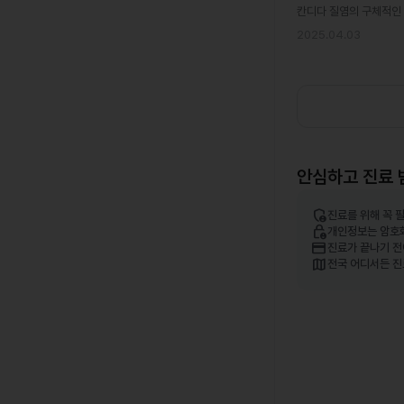
칸디다 질염의 구체적인 
2025.04.03
안심하고 진료 
admin_panel_settings
진료를 위해 꼭 
lock_person
개인정보는 암호
credit_card
진료가 끝나기 전
map
전국 어디서든 진