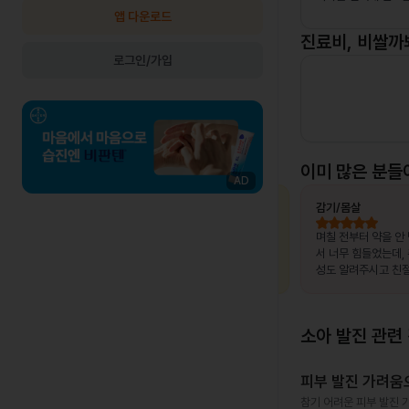
앱 다운로드
진료비, 비쌀까
로그인/가입
이미 많은 분들
AD
최OO님
상비약 처방
김OO님
감기/몸살
, 제가 느
복용 중이던 약이 떨어졌는데, 병원이 없는
며칠 전부터 약을 안
고 조금만
출장지에서 급하게 처방받을 수 있어 편했
서 너무 힘들었는데,
말 놀랐어
습니다.
성도 알려주시고 친절
서 좋았어요~~!!
소아 발진
관련 
피부 발진 가려움
참기 어려운 피부 발진 