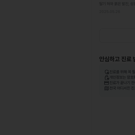
딸기 혀와 붉은 발진, 성
2025.05.26
안심하고 진료 
admin_panel_settings
진료를 위해 꼭 
lock_person
개인정보는 암호
credit_card
진료가 끝나기 전
map
전국 어디서든 진