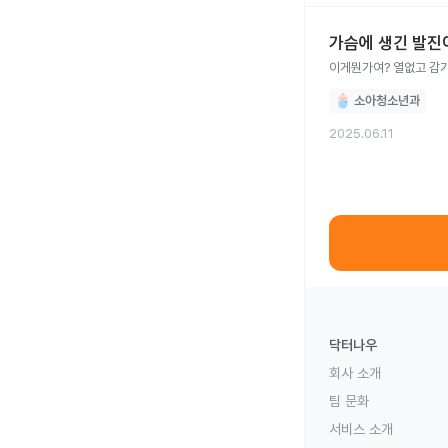
가슴에 생긴 발진
이게뭔가여? 열없고 감
소아청소년과
2025.06.11
닥터나우
회사 소개
팀 문화
서비스 소개