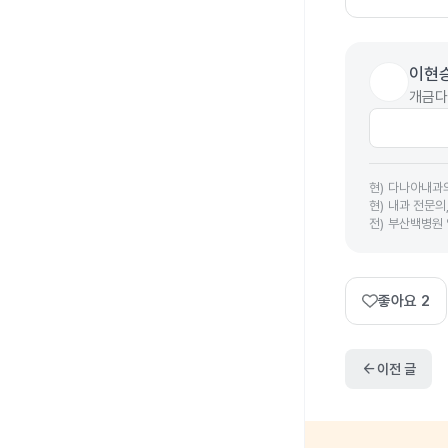
이현
개금다
현
)
다나아내과
현
)
내과 전문의
전
)
부산백병원
좋아요
2
arrow_back
이전 글