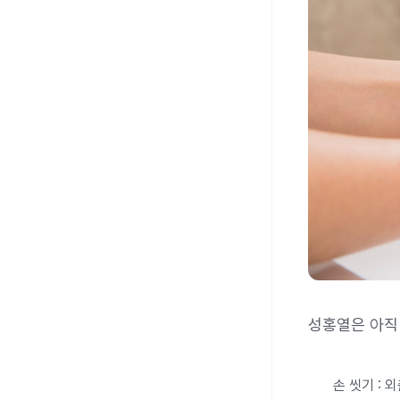
성홍열은 아직
손 씻기 : 