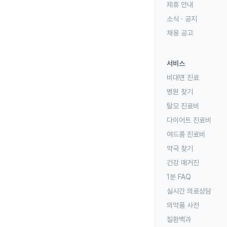
제휴 안내
소식 · 공지
채용 공고
서비스
비대면 진료
병원 찾기
탈모 진료비
다이어트 진료비
여드름 진료비
약국 찾기
건강 매거진
1분 FAQ
실시간 의료상담
의약품 사전
질환백과