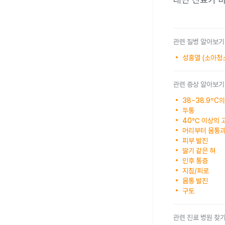
관련 질병 알아보기
성홍열 (소아청
관련 증상 알아보기
38~38.9ºC
두통
40℃ 이상의 
머리부터 몸통과
피부 발진
딸기 같은 혀
인후 통증
지침/피로
몸통 발진
구토
관련 진료 병원 찾