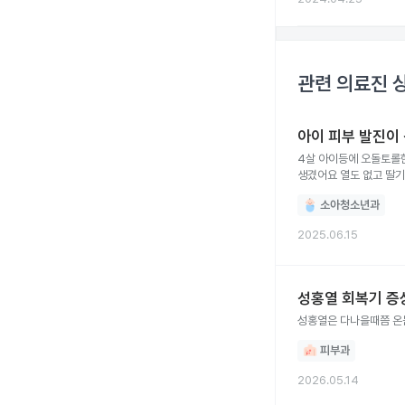
관련 의료진 
아이 피부 발진이
4살 아이등에 오돌토롤한게 잔뜩 올라와서 금욜날 소아과 가니 성홍열은 아니고 땀띠라고 해서 하티손 처방받아서 발라줬는데 더 심한 발진이
생겼어요 열도 없고 딸기혀도 아니에요 근데 발진난곳을 누르면 하얗게 변했다가 다시
됩니다 성홍열일까요?
소아청소년과
2025.06.15
성홍열 회복기 증
성홍열은 다나을때쯤 
피부과
2026.05.14