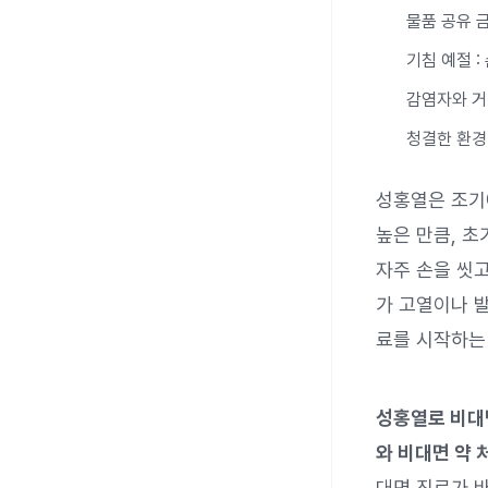
물품 공유 
기침 예절 
감염자와 거
청결한 환경
성홍열은 조기
높은 만큼, 
자주 손을 씻고
가 고열이나 
료를 시작하는
성홍열로 비대
와 비대면 약 
대면 진료가 바