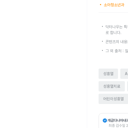
소아청소년과
닥터나우는 특
로 합니다.
콘텐츠의 내용
그 외 출처 
성홍열
성홍열치료
어린이성홍열
verified
개금다나아내
최종 검수일