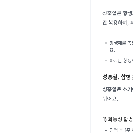
성홍열은
항생
간 복용
하며,
항생제를 복
요.
하지만 항생
성홍열, 합병
성홍열은 초기
뉘어요.
1) 화농성 합
감염 후 1주