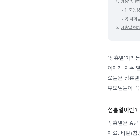
4.
성홍열, 합
1) 화농
2) 비화
5.
성홍열 예방
'성홍열'이라
이에게 자주 발
오늘은 성홍열
부모님들이 꼭
성홍열이란?
성홍열은
A군
에요. 비말(침