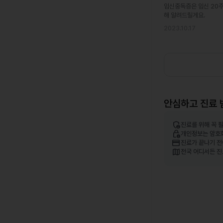
임신중독증은 임신 20주
해 알려드릴게요.
2023.10.17
안심하고 진료 
admin_panel_settings
진료를 위해 꼭 
lock_person
개인정보는 암호
credit_card
진료가 끝나기 전
map
전국 어디서든 진