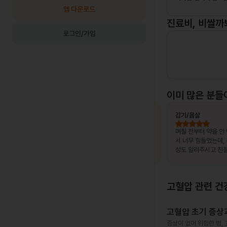
앱 다운로드
진료비, 비쌀까
로그인/가입
이미 많은 분들
최OO님
상비약 처방
김OO님
감기/몸살
, 제가 느
복용 중이던 약이 떨어졌는데, 병원이 없는
며칠 전부터 약을 안
고 조금만
출장지에서 급하게 처방받을 수 있어 편했
서 너무 힘들었는데,
말 놀랐어
습니다.
성도 알려주시고 친절
서 좋았어요~~!!
고혈압
관련 건
고혈압 초기 증상과
증상이 없어 위험한 병, 