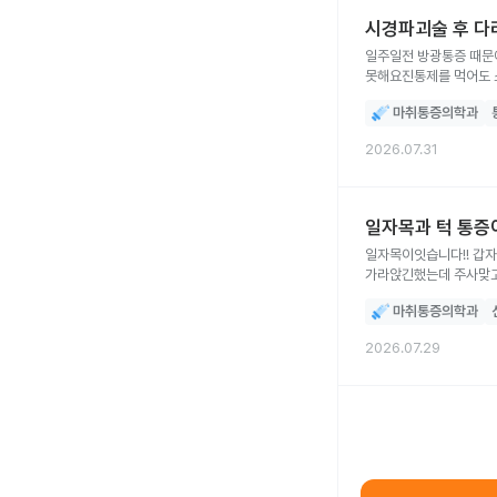
시경파괴술 후 다
일주일전 방광통증 때문
못해요진통제를 먹어도 
마취통증의학과
2026.07.31
일자목과 턱 통증
일자목이잇습니다!! 갑
가라앉긴했는데 주사맞고
연관통인가요 눌렀을때 
마취통증의학과
2026.07.29