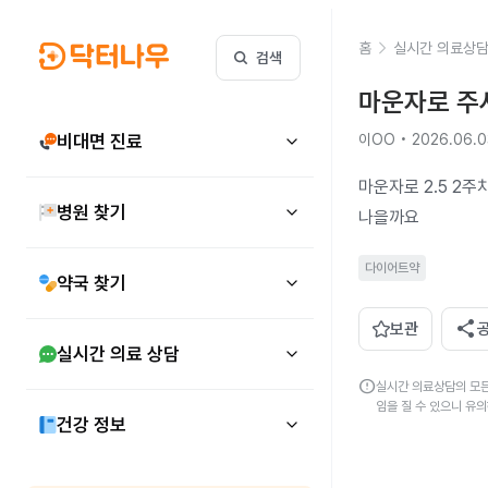
홈
실시간 의료상
검색
마운자로 주
비대면 진료
이OO • 2026.06.0
마운자로 2.5 2
병원 찾기
나을까요
다이어트약
약국 찾기
share
보관
실시간 의료 상담
error
실시간 의료상담의 모든
임을 질 수 있으니 유
건강 정보