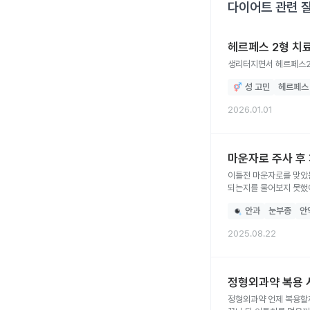
다이어트
관련 
헤르페스 2형 치
생리터지면서 헤르페스2
성 고민
헤르페스
2026.01.01
마운자로 주사 후
이틀전 마운자로를 맞았는데요 오늘 안과진료보고 프레디솔정,알레리진정, 이록펜정을 처방받았습니다 집에오고
안과
눈부종
안
2025.08.22
정형외과약 복용 
정형외과약 언제 복용할까