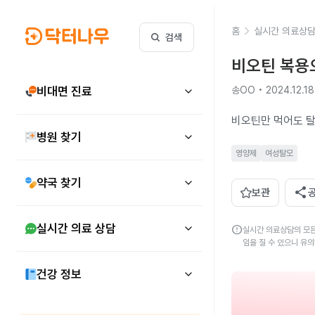
홈
실시간 의료상
검색
비오틴 복용
비대면 진료
송OO • 2024.12.18
비오틴만 먹어도 탈
병원 찾기
영양제
여성탈모
약국 찾기
share
보관
실시간 의료 상담
error
실시간 의료상담의 모든
임을 질 수 있으니 유
건강 정보