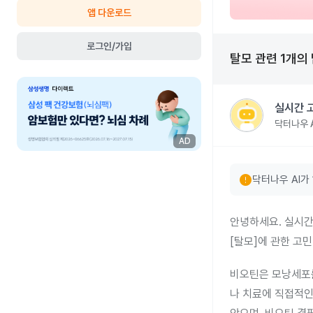
앱 다운로드
로그인/가입
탈모
관련
1
개의
실시간 
닥터나우 A
AD
error
닥터나우 AI가
안녕하세요. 실시간
[탈모]에 관한 고
비오틴은 모낭세포를
나 치료에 직접적인