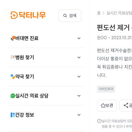
홈
실시간 의료상
검색
편도선 제거 
비대면 진료
문OO • 2023.10.31
편도선 제거수술한지
병원 찾기
더이상 통증이 없으
꼭 튀김종류나 치
니다.
약국 찾기
이비인후과
실시간 의료 상담
share
보관
건강 정보
error
실시간 의료상담의 모든
임을 질 수 있으니 유