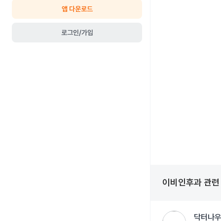
앱 다운로드
로그인/가입
이비인후과
관
닥터나우