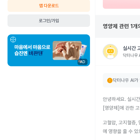
앱 다운로드
로그인/가입
영양제
관련
1
개
실시간 
닥터나우 A
AD
error
닥터나우 AI가
안녕하세요. 실시간
[영양제]에 관한 
고혈압, 고지혈증,
에 영향을 줄 수 