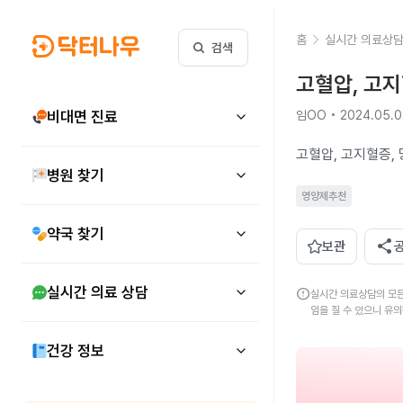
홈
실시간 의료상
검색
고혈압, 고
비대면 진료
임OO • 2024.05.
고혈압, 고지혈증,
병원 찾기
영양제추천
약국 찾기
share
보관
실시간 의료 상담
error
실시간 의료상담의 모든
임을 질 수 있으니 유
건강 정보