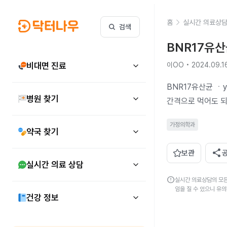
홈
실시간 의료상
검색
BNR17유산
비대면 진료
이OO • 2024.09.1
BNR17유산균 ㆍy
병원 찾기
간격으로 먹어도 
가정의학과
약국 찾기
share
보관
실시간 의료 상담
error
실시간 의료상담의 모든
임을 질 수 있으니 유
건강 정보