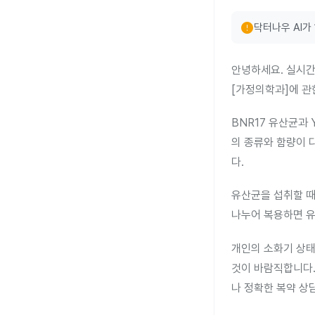
error
닥터나우 AI가
안녕하세요. 실시간
[가정의학과]에 관
BNR17 유산균과
의 종류와 함량이 
다.
유산균을 섭취할 때
나누어 복용하면 유
개인의 소화기 상태
것이 바람직합니다.
나 정확한 복약 상