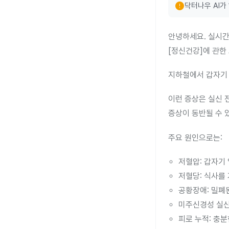
error
닥터나우 AI가
안녕하세요. 실시간
[정신건강]에 관한
지하철에서 갑자기 
이런 증상은 실신 
증상이 동반될 수 
주요 원인으로는:
저혈압: 갑자기
저혈당: 식사를
공황장애: 밀폐
미주신경성 실신:
피로 누적: 충