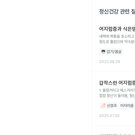
정신건강
관련 
어지럼증과 식은
새벽에 복통을 호소하고
정도로 흘렀으며 약 5
감기/몸살
2022.09.29
갑작스런 어지럼증
1. 울렁거리고 메스거리
점점 정신이 돌아옴, 정
누워있으라함. 평소 기저
신경과
어지러움
2025.07.20