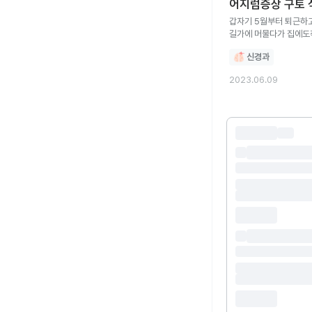
어지럼증상 
갑자기 5월부터 퇴근하고 운전하고 집으로 가는길에 힘이없고 구토 머리가 멍하면서 식은땀이나먼서 운전도중 길가에 차을 세워놓고 30분정도
길가에 머물다가 집에도착함 이비인후과 신경과 내과등등 방문해서 결과는 이상이없다고 합니다 그러나 신경과에서 약처방 받고 먹고있는중요
신경과
2023.06.09