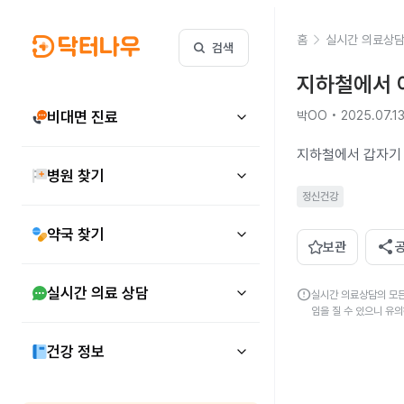
홈
실시간 의료상
검색
지하철에서 
비대면 진료
박OO • 2025.07.1
병원 찾기
정신건강
약국 찾기
share
보관
실시간 의료 상담
error
실시간 의료상담의 모든
임을 질 수 있으니 유
건강 정보