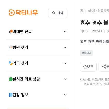
홈
실시간 의료상
검색
흉추 경추 
비대면 진료
최OO • 2024.05.
흉추 경추 불안정함
병원 찾기
정형외과
약국 찾기
share
보관
실시간 의료 상담
error
실시간 의료상담의 모든
임을 질 수 있으니 유
건강 정보