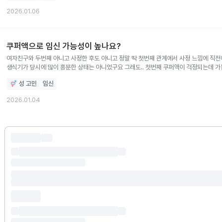
그러긴한다는데 걱정되네요.
2026.01.06
쿠퍼액으로 임신 가능성이 높나요?
여자친구와 두번째 아니고 사정한 후도 아니고 정말 딱 첫번째 관계에서 사정 느낌에 직전
생식기가 당시에 많이 흥분한 상태는 아니었구요 그래도.. 첫번째 쿠퍼액이 걱정되는데 
30일이라고 하고 마지막 생리일은 12월 10일입니다. 관계일은 12월 29일 낮 12시였어
성 고민
임신
피가 묻었대요. 닦아내니 질 내에 특정 부위에서만 피가 묻어서 상처때문일거니 걱정말라고
여자친구가 자위할 때마다 무리하개 해서 피가 조금 묻을 때가 있어요.
2026.01.04