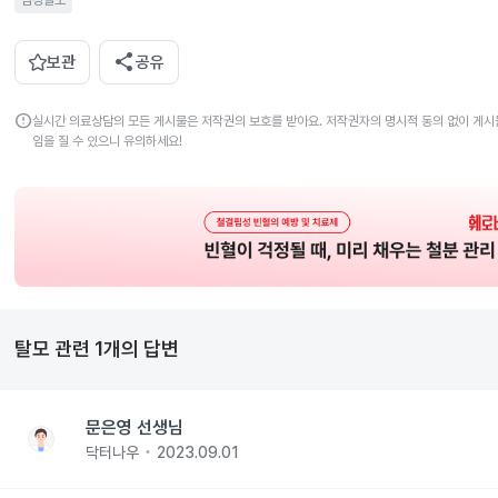
남성탈모
share
보관
공유
error
실시간 의료상담의 모든 게시물은 저작권의 보호를 받아요. 저작권자의 명시적 동의 없이 게시물
임을 질 수 있으니 유의하세요!
탈모
관련
1
개의 답변
문은영 선생님
닥터나우
2023.09.01