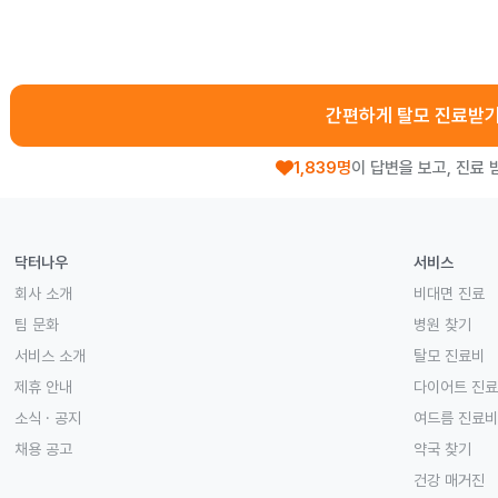
간편하게 탈모 진료받
1,839명
이 답변을 보고, 진료 
닥터나우
서비스
회사 소개
비대면 진료
팀 문화
병원 찾기
서비스 소개
탈모 진료비
제휴 안내
다이어트 진
소식 · 공지
여드름 진료비
채용 공고
약국 찾기
건강 매거진