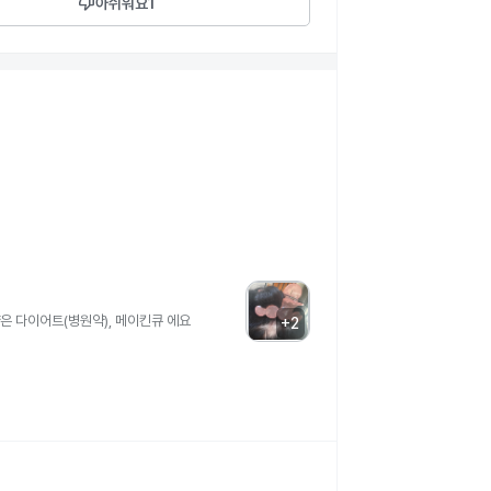
thumb_down
아쉬워요
1
 저 탈모 맞죠…? 이제 어떡하죠..? 너무 무섭고 불안해요….. 먹는약은 다이어트(병원약), 메이킨큐 에요
+
2