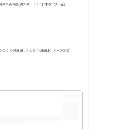
 속이 울렁거리고 두통과 가슴통증,복통,명치쪽이 이픈데 위염이 맞나요?
싶어요 여자인데 비뇨기과를 가야하나여 산부인과를