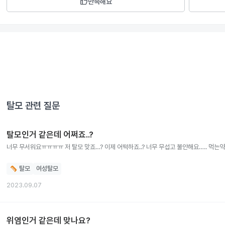
thumb_up
만족해요
탈모
관련 질문
탈모인거 같은데 어쩌죠..?
너무 무서워요ㅠㅠㅠㅠ
탈모
여성탈모
2023.09.07
위염인거 같은데 맞나요?