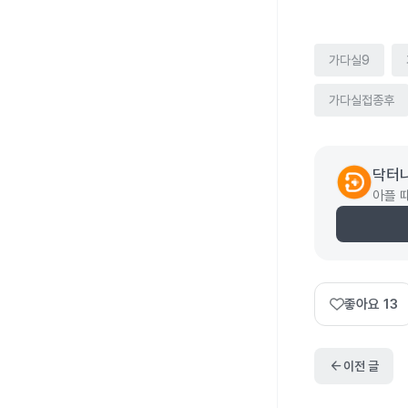
가다실9
가다실접종후
닥터
아플 
좋아요
13
arrow_back
이전 글