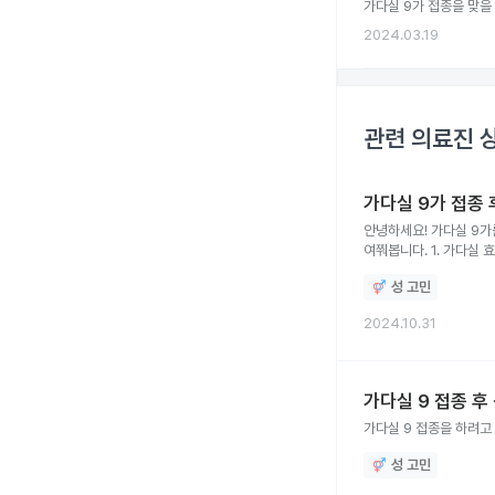
가다실 9가 접종을 맞을
2024.03.19
관련 의료진 
가다실 9가 접종
안녕하세요! 가다실 9가
여쭤봅니다. 1. 가다실 효과가 영구하진 않다고, 한 4~6년이라고 들었는데 맞나요? 그럼 4~6년 후에 같은 주사를 또 맞아야 되는 건가요? 2.
가다실 예방접종을 맞는동안 다른 예방접종
성 고민
언제부터 맺어도 될까요? 4. 가다실 9가 접종 후 최소 3일에서 1주일 동안은 금주해야 되고 과한 운동도 1주일 동안은 반드시 자제
맞나요? 특히 운동이 궁
2024.10.31
가다실 9 접종 
가다실 9 접종을 하려고
성 고민