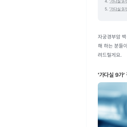
4.
'가다실 9
5.
'가다실 9
자궁경부암 백
해 하는 분들이
려드릴게요.
'가다실 9가