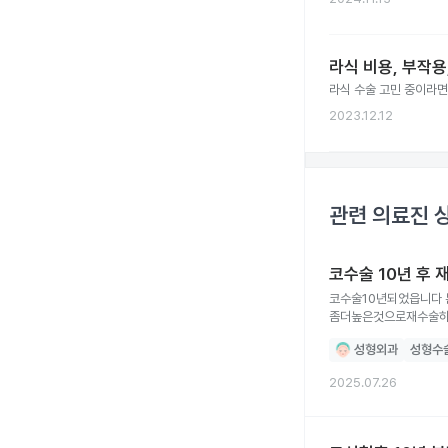
라식 비용, 부작용
라식 수술 고민 중이라면
2023.12.12
관련 의료진 
코수술 10년 후 
코수술10년되었읍니다 본래너무낮은콧대여서 높은것을하면 어색하다하여 자연스런런코높이로 시술했읍니다 지금은 콧대가 높지도않고해서
좀더높은것으로재수술하고싶은데 
잘지내고있읍니다
성형외과
성형수
2025.07.26