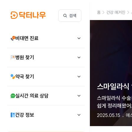
홈
건강 매거진
검색
비대면 진료
병원 찾기
약국 찾기
스마일라식 
실시간 의료 상담
스마일라식 수술을
쉽게 정리해왔어
건강 정보
2025.05.15
에