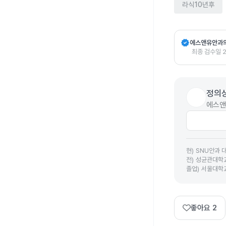
라식10년후
verified
에스앤유안과
최종 검수일
정의
에스앤
현
)
SNU안과 
전
)
성균관대학교
졸업
)
서울대학
좋아요
2