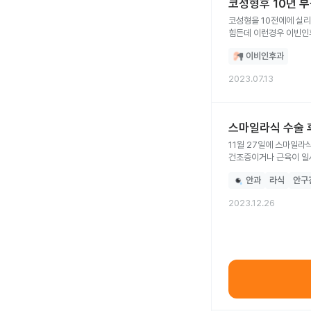
코성형후 10년 
코성형을 10전에에 실
힘든데 이런경우 이빈인
이비인후과
2023.07.13
스마일라식 수술 
11월 27일에 스마일라
건조증이거나 근육이 일시
미열과 함께 왼쪽 목(성
안과
라식
안구
여름에 살이 타서 화끈거
2023.12.26