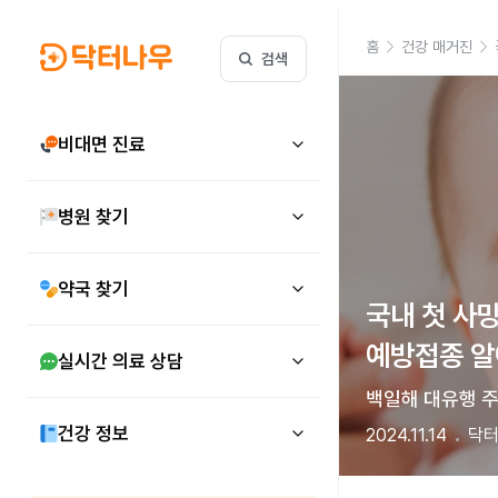
홈
건강 매거진
검색
비대면 진료
병원 찾기
약국 찾기
국내 첫 사망
예방접종 
실시간 의료 상담
백일해 대유행 주
건강 정보
2024.11.14
닥터