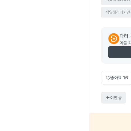
백일해격리기간
닥터
아플 
좋아요
16
arrow_back
이전 글