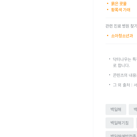
묽은 콧물
황록색 가래
관련 진료 병원 찾
소아청소년과
닥터나우는 특
로 합니다.
콘텐츠의 내용
그 외 출처 :
백일해
백일해기침
백일해예방접종