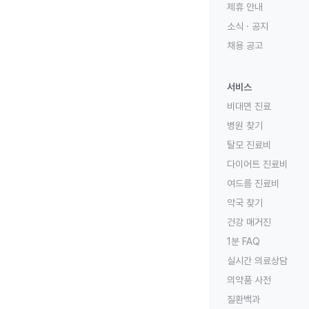
제휴 안내
소식 · 공지
채용 공고
서비스
비대면 진료
병원 찾기
탈모 진료비
다이어트 진료비
여드름 진료비
약국 찾기
건강 매거진
1분 FAQ
실시간 의료상담
의약품 사전
질환백과