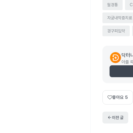
월경통
C
자궁내막증치료
경구피임약
닥터
아플 
좋아요
5
arrow_back
이전 글