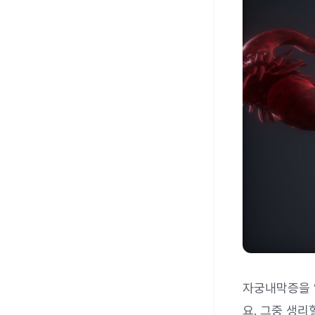
자궁내막증을 
요. 그중 생