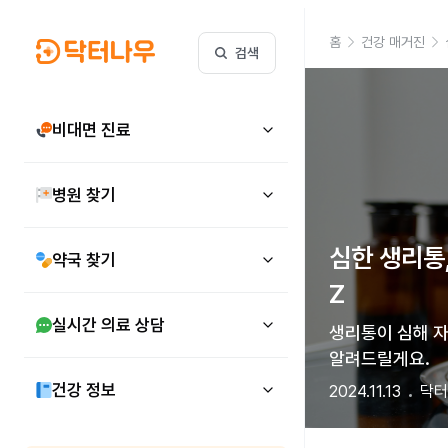
홈
건강 매거진
검색
비대면 진료
병원 찾기
심한 생리통,
약국 찾기
Z
실시간 의료 상담
생리통이 심해 자
알려드릴게요.
건강 정보
2024.11.13
닥터