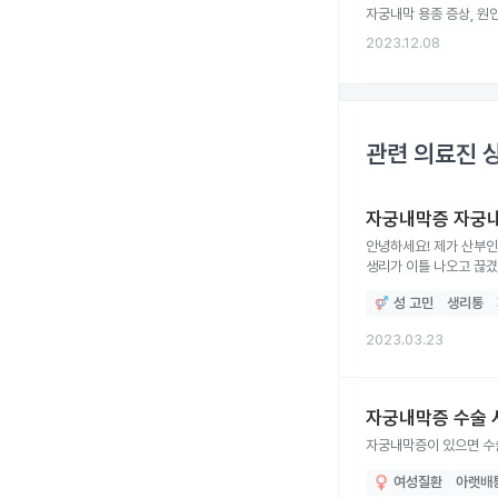
자궁내막 용종 증상, 원인
2023.12.08
관련 의료진 
자궁내막증 자궁
안녕하세요! 제가 산부인
생리가 이틀 나오고 끊겼어요. 생리 끝난후 바로 자궁 초음파 검사를 했는데 내막벽이 4mm여야하는데 8mm이라
수 있다고 하는데 혹시,
성 고민
생리통
2023.03.23
자궁내막증 수술 
자궁내막증이 있으면 수
여성질환
아랫배