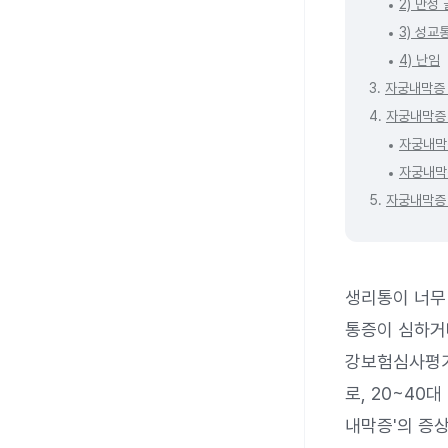
2) 만성
3) 성교
4) 난임
3.
자궁내막증
4.
자궁내막증
자궁내막
자궁내막
5.
자궁내막증
생리통이 너무
통증이 심하거
강보험심사평가
로, 20~40
내막증'의 증상