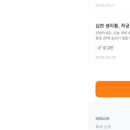
2025.05.17
심한 생리통, 자
안녕하세요. 오늘 새벽 생리가 시
통증 (한때 숨쉬기 힘들 정도) • 식은땀, 메스꺼움 동반 (현재는 좀 가라앉음) • 출혈량은 많지 않음 • 발열, 이상한 분비물
산부인과 초음파 정상 (자궁내막 정상, 근종 없음, 깨
성 고민
손가락 삽입만 있었음 • 탁센 복용 후 현재 통증 다소 완화 중 궁금한 점 • 자궁내막증이나 난소 낭종 가능성이 있을까요? • 골반염 가능성도
2026.06.28
닥터나우
회사 소개