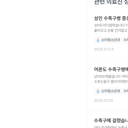
관련 의료진 
성인 수족구병 증상
30대 아기엄마입니다 아기 한테 옮아서 성인 수족구 진단 받았는데, 약은 따로 없다고 하시더라구요 그런데 오늘부터 수포가 무지막지하게
올라오고 손발 간지럽고 따끔거리고 ...수포도 터진것도 있고 안터진것도 많고.. 얼굴에도 올라오는것 같습니다ㅠ 새벽내내 잠못자고 있는데
어른이 먹을만한 무슨 
소아청소년과
수
2025.07.24
어른도 수족구병에
남아30개월입니다 아
수포는없구 몸이가려운
소아청소년과
수
2025.10.29
수족구에 걸렸습니
아이 친구한테서 수족구 옮아서 지금 12일차 됐습니다 통