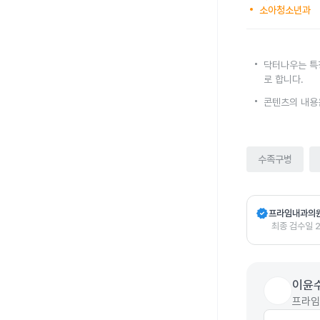
소아청소년과
닥터나우는 특
로 합니다.
콘텐츠의 내용
수족구병
verified
프라임내과의
최종 검수일
이윤
프라임