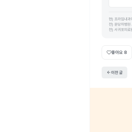
현
)
프라임내과
전
)
분당차병원 
전
)
서귀포의료원
좋아요
8
arrow_back
이전 글