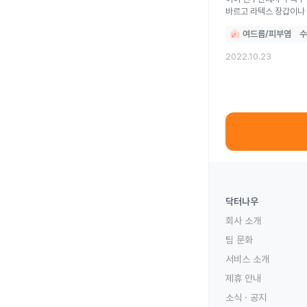
여드름/피부염
수
2022.10.23
닥터나우
회사 소개
팀 문화
서비스 소개
제휴 안내
소식 · 공지