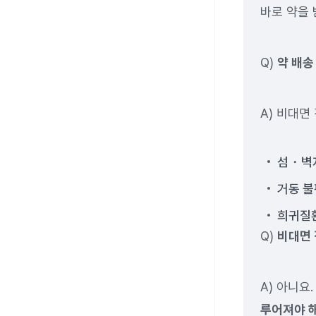
바로 약을
Q)
약 배송
A) 비대면
섬・벽
거동 불
희귀질환
Q)
비대면 
A) 아니요
루어져야 해