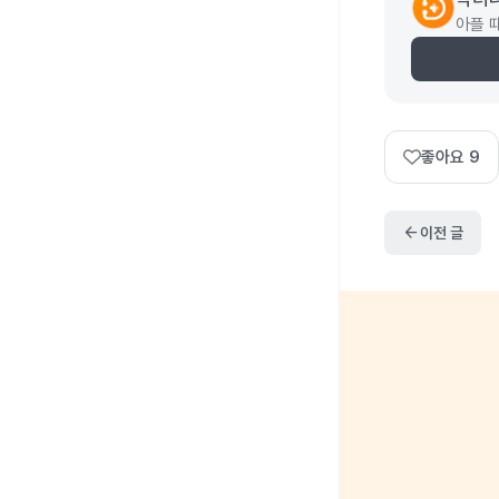
아플 
좋아요
9
arrow_back
이전 글