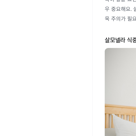
우 중요해요.
욱 주의가 필
살모넬라 식중