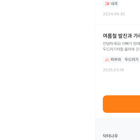
내과
2024.06.30
여름철 발진과 가
안녕하세요! 아빠가 원래
두드러기처럼 올라와 간
병원을 가도 원인을 알 
피부과
두드러기
정말 심할 경우 허벅지에
2025.03.18
닥터나우