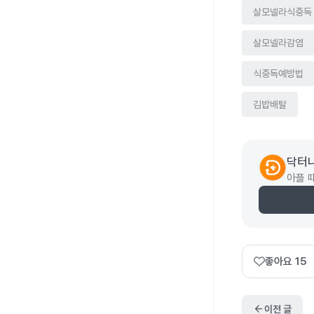
살모넬라식중독
살모넬라감염
식중독예방법
김밥배탈
닥터
아플 
좋아요
15
arrow_back
이전 글