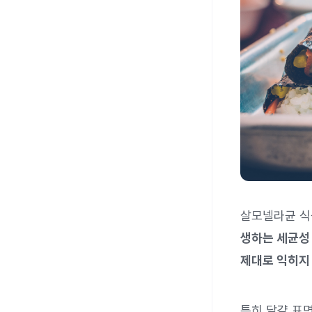
살모넬라균 식
생하는 세균성
제대로 익히지 
특히 달걀 표