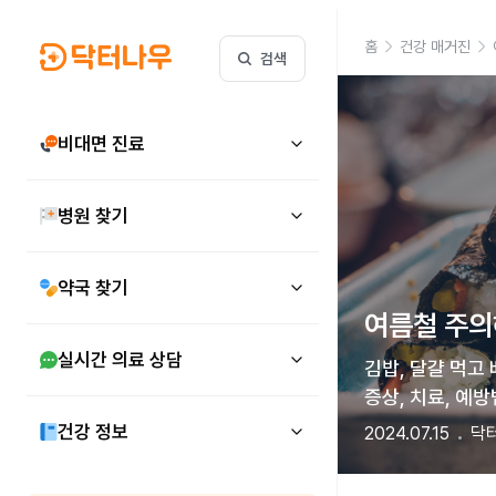
홈
건강 매거진
검색
비대면 진료
병원 찾기
약국 찾기
여름철 주의
실시간 의료 상담
김밥, 달걀 먹고 
증상, 치료, 예
건강 정보
2024.07.15
닥