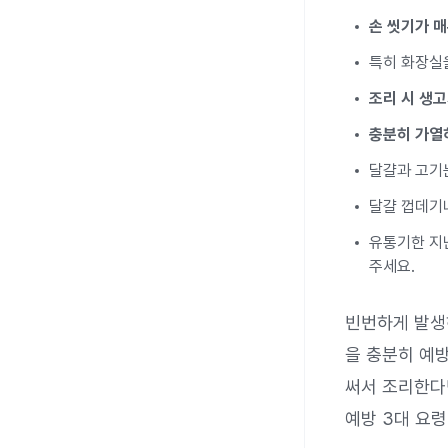
손 씻기가 매
특히 화장실을
조리 시 생고
충분히 가열
달걀과 고기
달걀 껍데기
유통기한 지
주세요.
빈번하게 발생
을 충분히 예방
써서 조리한다면
예방 3대 요