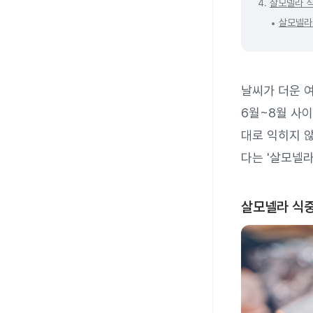
4.
살모넬라 식
살모넬라
날씨가 더운 
6월~8월 사이
대로 익히지 않
다는 '살모넬
살모넬라 식