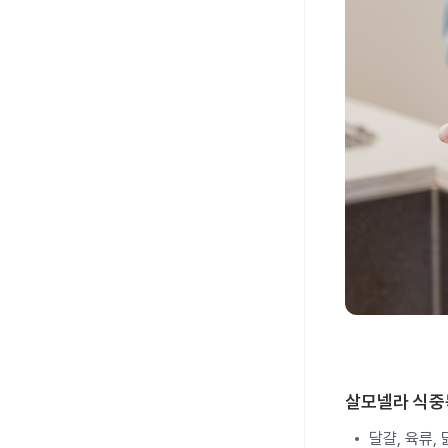
살모넬라 식중
달걀, 육류,