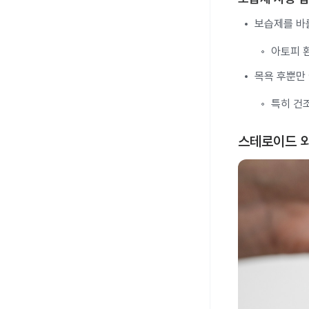
보습제를 바를
아토피 
목욕 후뿐만 
특히 건
스테로이드 