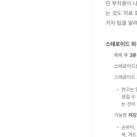
인 부작용이 
는 것도 치료
가지 팁을 알
스테로이드 외
목욕 후
3분
스테로이드
스테로이드
연고는 
생길 수
는 것이
가능한
저강
손바닥,
목, 겨