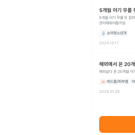
5개월 아기 무릎 
5개월 아기 무릎 뒤 접히는 부분이 빨갛게 되었어요 무릎을 펴지못해 생기는 땀띠같은 자연스러운 증상인가요 아니면 아토피 시작인가요 어떻게
관리해줘야할까요
소아청소년과
2024.10.17
해외에서 온 20
해외살다 온 20개월 아
여드름/피부염
아
2024.01.28