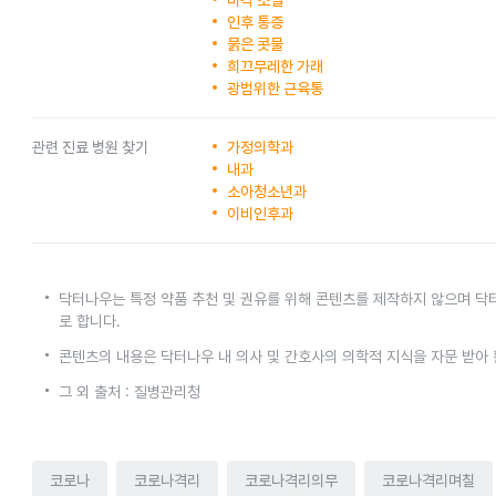
미각 소실
인후 통증
묽은 콧물
희끄무레한 가래
광범위한 근육통
관련 진료 병원 찾기
가정의학과
내과
소아청소년과
이비인후과
닥터나우는 특정 약품 추천 및 권유를 위해 콘텐츠를 제작하지 않으며 닥
로 합니다.
콘텐츠의 내용은 닥터나우 내 의사 및 간호사의 의학적 지식을 자문 받아
그 외 출처 : 질병관리청
코로나
코로나격리
코로나격리의무
코로나격리며칠