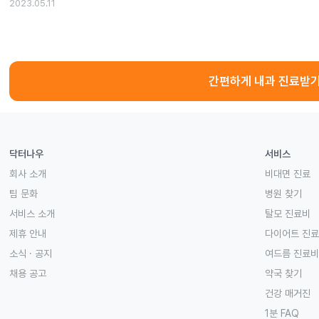
2023.05.11
간편하게 내과 진료받
닥터나우
서비스
회사 소개
비대면 진료
팀 문화
병원 찾기
서비스 소개
탈모 진료비
제휴 안내
다이어트 진
소식 · 공지
여드름 진료비
채용 공고
약국 찾기
건강 매거진
1분 FAQ