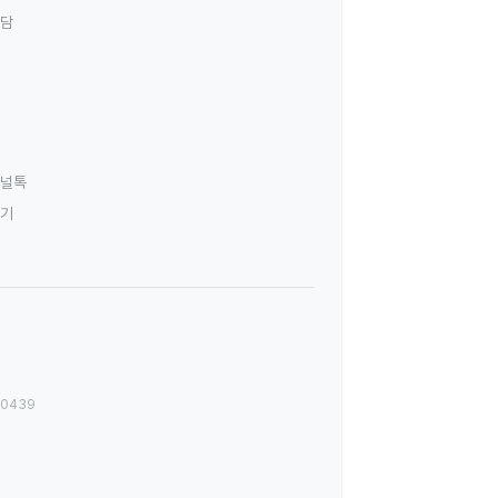
상담
널톡
하기
00439