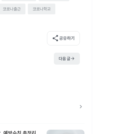
코로나출근
코로나학교
share
공유하기
arrow_forward
다음 글
chevron_right
상, 예방수칙 총정리