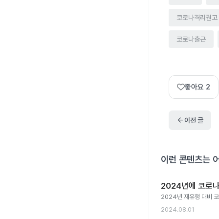
코로나격리권고
코로나출근
좋아요
2
arrow_back
이전 글
이런 콘텐츠는 
2024년에 코로나
2024년 재유행 대비 코
2024.08.01