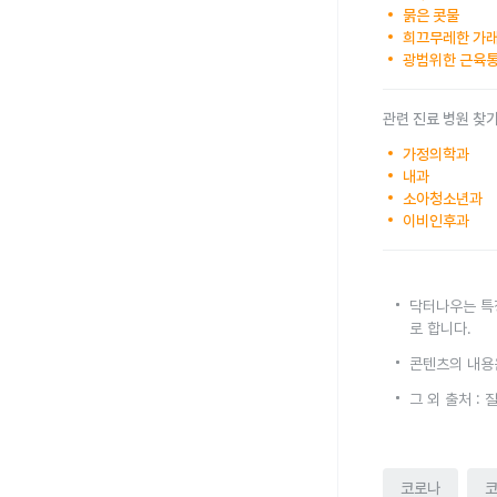
묽은 콧물
희끄무레한 가
광범위한 근육
관련 진료 병원 찾
가정의학과
내과
소아청소년과
이비인후과
닥터나우는 특
로 합니다.
콘텐츠의 내용
그 외 출처 :
코로나