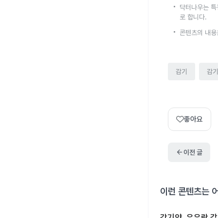
닥터나우는 특
로 합니다.
콘텐츠의 내용
감기
감
좋아요
arrow_back
이전 글
이런 콘텐츠는 
감기약, 우유랑 