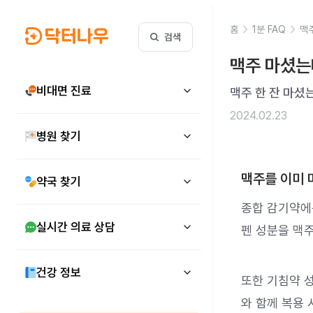
홈
1분 FAQ
맥
검색
맥주 마셨는
비대면 진료
맥주 한 잔 마셨
2024.02.23
병원 찾기
맥주를 이미 
약국 찾기
종합 감기약에
실시간 의료 상담
펜 성분을 맥주
건강 정보
또한 기침약 
와 함께 복용 