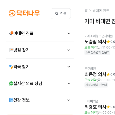
홈
비대면 진료
검색
기미
비대면 
비대면 진료
미래소아청소년과의원
노승림 의사
star
0.
오늘 예약
(금) 11:00~1
병원 찾기
소아청소년과
전문의
약국 찾기
우주의원
최은정 의사
star
0.
오늘 예약
(금) 09:00~
실시간 의료 상담
가정의학과
전문의
건강 정보
아이비의원
최경호 의사
star
0.
오늘 예약
(금) 09:00~