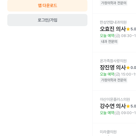
가정의학과
전문의
앱 다운로드
로그인/가입
한성연합내과의원
오효진 의사
star
5.
오늘 예약
(금) 08:30~
내과
전문의
온가족참사랑의원
장진영 의사
star
0.
오늘 예약
(금) 15:00~1
가정의학과
전문의
아산이뮨플러스의원
강수연 의사
star
5.
오늘 예약
(금) 09:00~
미라클의원