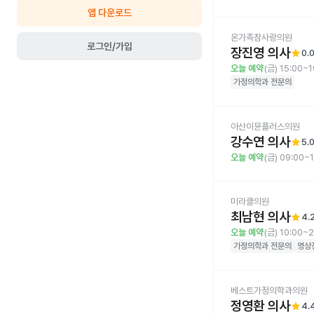
앱 다운로드
온가족참사랑의원
로그인/가입
장진영 의사
star
0.
오늘 예약
(금) 15:00~1
가정의학과
전문의
아산이뮨플러스의원
강수연 의사
star
5.
오늘 예약
(금) 09:00~
미라클의원
최남현 의사
star
4.
오늘 예약
(금) 10:00~2
가정의학과
전문의
영상
베스트가정의학과의원
정영환 의사
star
4.