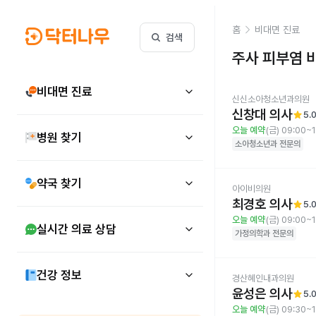
홈
비대면 진료
검색
주사 피부염
비
비대면 진료
신신소아청소년과의원
신창대 의사
star
5.
오늘 예약
(금) 09:00~
병원 찾기
소아청소년과
전문의
약국 찾기
아이비의원
최경호 의사
star
5.
오늘 예약
(금) 09:00~
실시간 의료 상담
가정의학과
전문의
건강 정보
경산혜인내과의원
윤성은 의사
star
5.
오늘 예약
(금) 09:30~