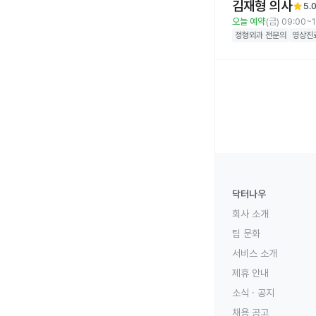
김재형 의사
star
5.
오늘 예약
(금) 09:00~
정형외과
전문의
영상진
닥터나우
회사 소개
팀 문화
서비스 소개
제휴 안내
소식 · 공지
채용 공고