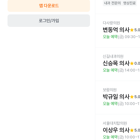
내과
전문의
영상진료
앱 다운로드
로그인/가입
다사랑의원
변동억 의사
star
5.
오늘 예약
(금) 09:30~
신길내과의원
신승목 의사
star
0.
오늘 예약
(금) 14:00~
보람의원
박규일 의사
star
5.
오늘 예약
(금) 10:00~1
서울대치탑의원
이상우 의사
star
5.
오늘 예약
(금) 10:00~1