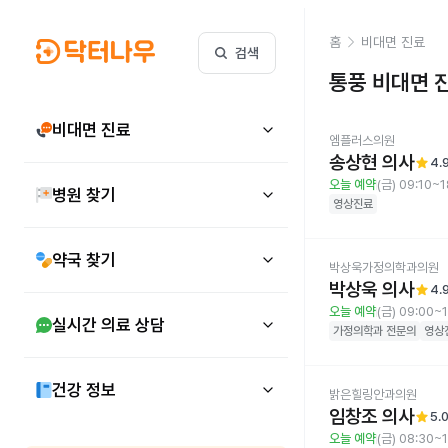
홈
비대면 진료
검색
통풍
비대면 
비대면 진료
엠플러스의원
송상현 의사
star
4.
오늘 예약
(금) 09:10~1
병원 찾기
영상진료
약국 찾기
박상욱가정의학과의원
박상욱 의사
star
4.
오늘 예약
(금) 09:00~
실시간 의료 상담
가정의학과
전문의
영상
건강 정보
밝은힐링안과의원
임창조 의사
star
5.
오늘 예약
(금) 08:30~