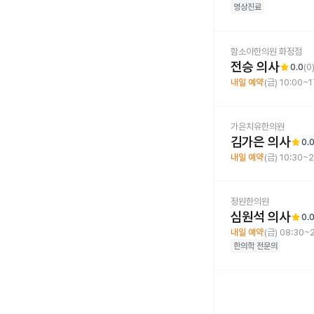
영상진료
함소아한의원 화정점
전승 의사
star
0.0
(
0
내일 예약
(금) 10:00~1
가은치유한의원
김가은 의사
star
0.
내일 예약
(금) 10:30~2
정원한의원
심원석 의사
star
0.
내일 예약
(금) 08:30~
한의학
전문의