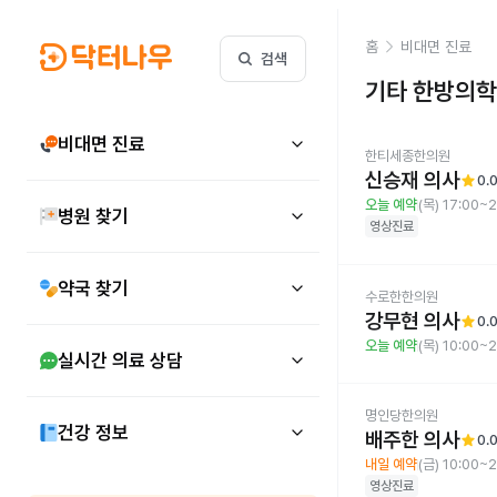
홈
비대면 진료
검색
기타 한방의학
비대면 진료
한티세종한의원
신승재 의사
star
0.
오늘 예약
(목) 17:00~
병원 찾기
영상진료
약국 찾기
수로한한의원
강무현 의사
star
0.
오늘 예약
(목) 10:00~
실시간 의료 상담
명인당한의원
건강 정보
배주한 의사
star
0.
내일 예약
(금) 10:00~
영상진료