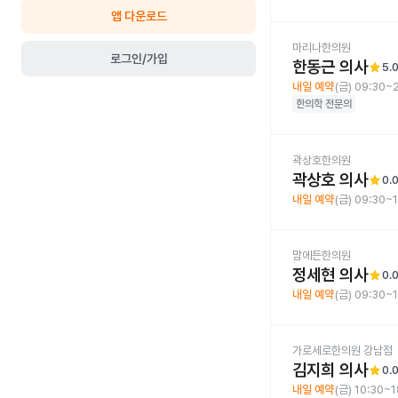
앱 다운로드
마리나한의원
로그인/가입
한동근 의사
star
5.
내일 예약
(금) 09:30~
한의학
전문의
곽상호한의원
곽상호 의사
star
0.
내일 예약
(금) 09:30~
맘에든한의원
정세현 의사
star
0.
내일 예약
(금) 09:30~
가로세로한의원 강남점
김지희 의사
star
0.
내일 예약
(금) 10:30~1