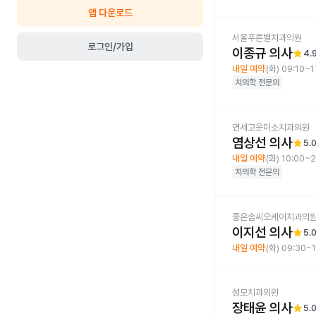
앱 다운로드
서울푸른별치과의원
로그인/가입
이종규 의사
star
4.
내일 예약
(화) 09:10~1
치의학
전문의
연세고운미소치과의원
염상선 의사
star
5.
내일 예약
(화) 10:00~
치의학
전문의
좋은솜씨오케이치과의
이지선 의사
star
5.
내일 예약
(화) 09:30~
성모치과의원
장태윤 의사
star
5.