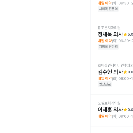
내일 예약
(화) 09:30~
치의학
전문의
참조은치과의원
정채묵 의사
star
5.
내일 예약
(화) 09:30~
치의학
전문의
호매실연세이비인후과
김수현 의사
star
0.
내일 예약
(화) 09:00~
영상진료
포셀트치과의원
이태훈 의사
star
0.
내일 예약
(화) 09:00~