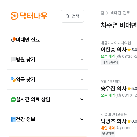
홈
비대면 진료
검색
치주염
비대면
비대면 진료
개금다나아내과의원
이현승 의사
star
5.
오늘 예약
(월) 08:20~
병원 찾기
내과
전문의
약국 찾기
우리365의원
송유진 의사
star
5.
오늘 예약
(월) 08:10~
실시간 의료 상담
서울에코내과의원
건강 정보
박병조 의사
star
0.
내일 예약
(화) 08:30~
영상진료