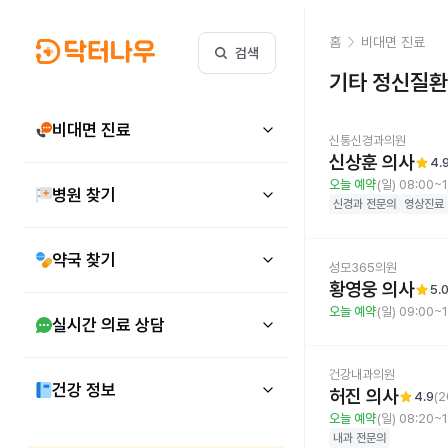
홈
비대면 진료
검색
기타 정신질환
비대면 진료
신통신경과의원
신상훈 의사
star
4.
오늘 예약
(일) 08:00~
병원 찾기
신경과
전문의
영상진료
약국 찾기
성모365의원
황영웅 의사
star
5.
오늘 예약
(일) 09:00~
실시간 의료 상담
건강내과의원
건강 정보
허진 의사
star
4.9
(
2
오늘 예약
(일) 08:20~
내과
전문의