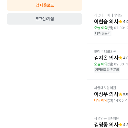
앱 다운로드
개금다나아내과의원
로그인/가입
이현승 의사
star
4.
오늘 예약
(일) 07:00~
내과
전문의
포레온365의원
김지온 의사
star
4.
오늘 예약
(일) 09:00~
가정의학과
전문의
서울대치탑의원
이상우 의사
star
0.
내일 예약
(월) 14:00~
서울영동내과의원
김영동 의사
star
4.