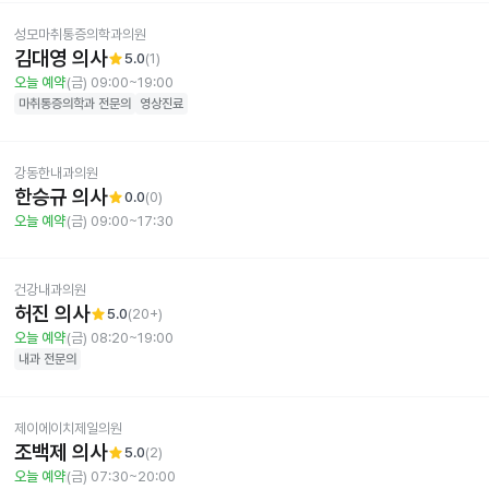
성모마취통증의학과의원
김대영 의사
star
5.0
(
1
)
오늘 예약
(금) 09:00~19:00
마취통증의학과
전문의
영상진료
강동한내과의원
한승규 의사
star
0.0
(
0
)
오늘 예약
(금) 09:00~17:30
건강내과의원
허진 의사
star
5.0
(
20+
)
오늘 예약
(금) 08:20~19:00
내과
전문의
제이에이치제일의원
조백제 의사
star
5.0
(
2
)
오늘 예약
(금) 07:30~20:00