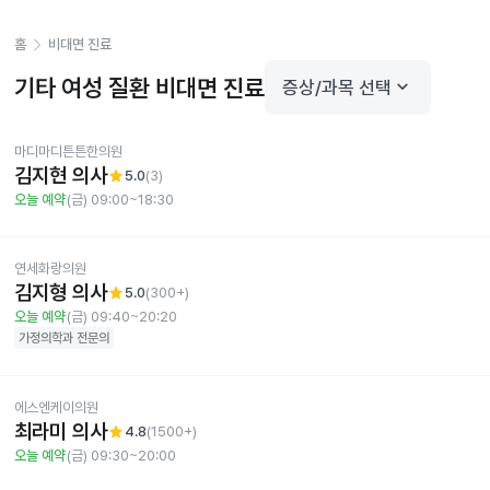
홈
비대면 진료
기타 여성 질환
비대면 진료
keyboard_arrow_down
증상/과목 선택
마디마디튼튼한의원
김지현 의사
star
5.0
(
3
)
오늘 예약
(금) 09:00~18:30
연세화랑의원
김지형 의사
star
5.0
(
300+
)
오늘 예약
(금) 09:40~20:20
가정의학과
전문의
에스엔케이의원
최라미 의사
star
4.8
(
1500+
)
오늘 예약
(금) 09:30~20:00