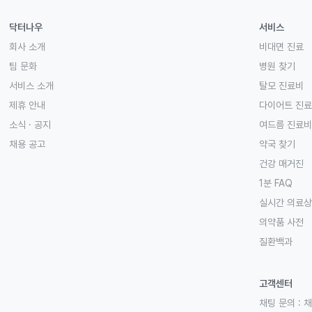
닥터나우
서비스
회사 소개
비대면 진료
팀 문화
병원 찾기
서비스 소개
탈모 진료비
제휴 안내
다이어트 진
소식 · 공지
여드름 진료비
채용 공고
약국 찾기
건강 매거진
1분 FAQ
실시간 의료
의약품 사전
질환백과
고객센터
채팅 문의 :
채