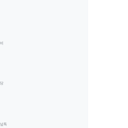
료비
상담
널톡