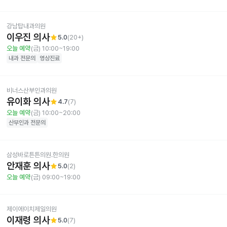
강남탑내과의원
이우진 의사
star
5.0
(
20+
)
오늘 예약
(금) 10:00~19:00
내과
전문의
영상진료
비너스산부인과의원
유이화 의사
star
4.7
(
7
)
오늘 예약
(금) 10:00~20:00
산부인과
전문의
삼성바로튼튼의원.한의원
안재훈 의사
star
5.0
(
2
)
오늘 예약
(금) 09:00~19:00
제이에이치제일의원
이재령 의사
star
5.0
(
7
)