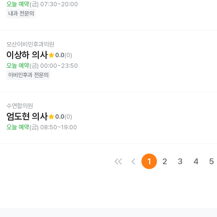
오늘 예약
(금) 07:30~20:00
내과
전문의
모산이비인후과의원
이상하 의사
star
0.0
(
0
)
오늘 예약
(금) 00:00~23:50
이비인후과
전문의
수연합의원
엄도현 의사
star
0.0
(
0
)
오늘 예약
(금) 08:50~19:00
keyboard_double_arrow_left
keyboard_arrow_left
1
2
3
4
5