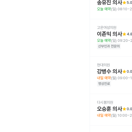
송유진 의사
star
5.
오늘 예약
(일) 08:10~
고운여성의원
이존익 의사
star
4.
오늘 예약
(일) 09:20~
산부인과
전문의
현대의원
강병수 의사
star
0.
내일 예약
(월) 09:00~
영상진료
다시봄의원
오승훈 의사
star
0.
내일 예약
(월) 10:00~