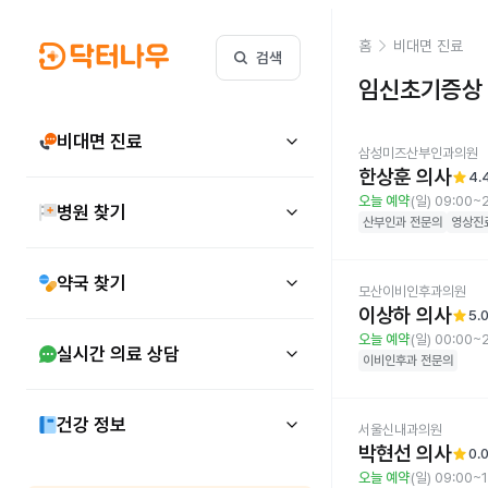
홈
비대면 진료
검색
임신초기증상
비대면 진료
삼성미즈산부인과의원
한상훈 의사
star
4.
오늘 예약
(일) 09:00~
병원 찾기
산부인과
전문의
영상진
약국 찾기
모산이비인후과의원
이상하 의사
star
5.
오늘 예약
(일) 00:00~
실시간 의료 상담
이비인후과
전문의
건강 정보
서울신내과의원
박현선 의사
star
0.
오늘 예약
(일) 09:00~