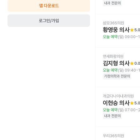
내과
전문의
앱 다운로드
로그인/가입
성모365의원
황영웅 의사
star
5.
오늘 예약
(일) 09:00~
연세화랑의원
김지형 의사
star
0.
오늘 예약
(일) 09:40~
가정의학과
전문의
개금다나아내과의원
이현승 의사
star
5.
오늘 예약
(일) 07:00~
내과
전문의
우리365의원