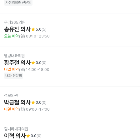
가정의학과
전문의
우리365의원
송유진 의사
star
5.0
(
5
)
오늘 예약
(일) 08:10~23:50
웰빙내과의원
황주철 의사
star
0.0
(
0
)
내일 예약
(월) 14:00~18:00
내과
전문의
성모의원
박금철 의사
star
0.0
(
0
)
내일 예약
(월) 09:00~17:00
힘내라내과의원
이혁 의사
star
0.0
(
0
)