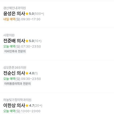
경산혜인내과의원
윤성은 의사
star
5.0
(
500+
)
내일 예약
(월) 09:30~17:30
사랑의원
전준배 의사
star
5.0
(
10+
)
오늘 예약
(일) 07:30~23:50
이비인후과
전문의
성모튼튼365의원
전순신 의사
star
4.0
(
1
)
오늘 예약
(일) 09:30~23:50
마취통증의학과
전문의
하늘빛가정의학과의원
이한상 의사
star
4.7
(
20+
)
오늘 예약
(일) 13:00~23:00