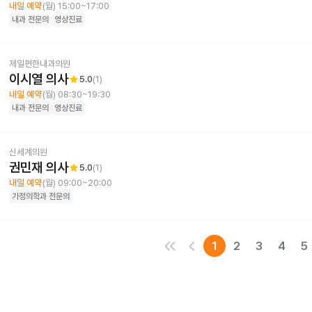
내일 예약
(월) 15:00~17:00
내과
전문의
영상진료
제일편한내과의원
이시열 의사
star
5.0
(
1
)
내일 예약
(월) 08:30~19:30
내과
전문의
영상진료
신세계의원
권민재 의사
star
5.0
(
1
)
내일 예약
(월) 09:00~20:00
가정의학과
전문의
keyboard_double_arrow_left
keyboard_arrow_left
1
2
3
4
5