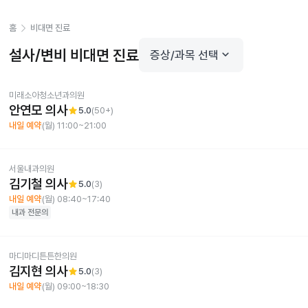
홈
비대면 진료
설사/변비
비대면 진료
keyboard_arrow_down
증상/과목 선택
미래소아청소년과의원
안연모 의사
star
5.0
(
50+
)
내일 예약
(월) 11:00~21:00
서울내과의원
김기철 의사
star
5.0
(
3
)
내일 예약
(월) 08:40~17:40
내과
전문의
마디마디튼튼한의원
김지현 의사
star
5.0
(
3
)
내일 예약
(월) 09:00~18:30