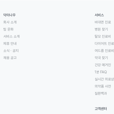
닥터나우
서비스
회사 소개
비대면 진료
팀 문화
병원 찾기
서비스 소개
탈모 진료비
제휴 안내
다이어트 진
소식 · 공지
여드름 진료비
채용 공고
약국 찾기
건강 매거진
1분 FAQ
실시간 의료
의약품 사전
질환백과
고객센터