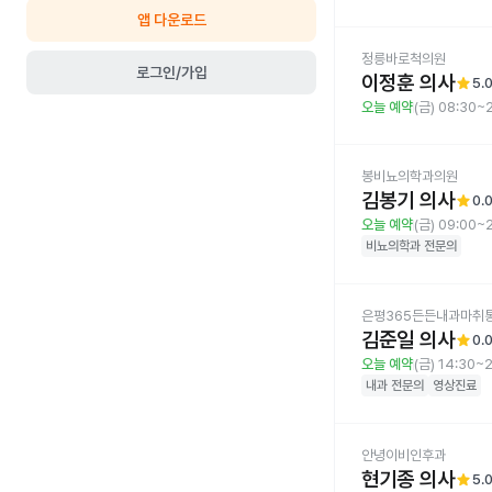
앱 다운로드
정릉바로척의원
로그인/가입
이정훈 의사
star
5.
오늘 예약
(금) 08:30~
봉비뇨의학과의원
김봉기 의사
star
0.
오늘 예약
(금) 09:00~
비뇨의학과
전문의
은평365든든내과마취
김준일 의사
star
0.
오늘 예약
(금) 14:30~
내과
전문의
영상진료
안녕이비인후과
현기종 의사
star
5.