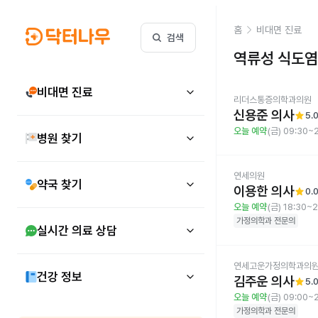
홈
비대면 진료
검색
역류성 식도염
비대면 진료
리더스통증의학과의원
신용준 의사
star
5.
오늘 예약
(금) 09:30~
병원 찾기
연세의원
약국 찾기
이용한 의사
star
0.
오늘 예약
(금) 18:30~
가정의학과
전문의
실시간 의료 상담
연세고운가정의학과의
건강 정보
김주운 의사
star
5.
오늘 예약
(금) 09:00~
가정의학과
전문의