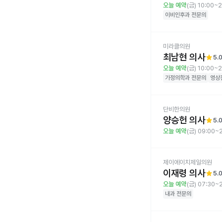
오늘 예약
(금) 10:00~
이비인후과
전문의
미라클의원
최남현 의사
star
5.
오늘 예약
(금) 10:00~2
가정의학과
전문의
영상
단비한의원
양승헌 의사
star
5.
오늘 예약
(금) 09:00~
제이에이치제일의원
이재령 의사
star
5.
오늘 예약
(금) 07:30~
내과
전문의