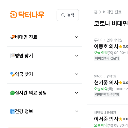
홈
비대면 진료
검색
코로나
비대면
비대면 진료
두리이비인후과의원
이동호 의사
star
0.
오늘 예약
(목) 09:00~
병원 찾기
이비인후과
전문의
약국 찾기
안녕이비인후과
현기종 의사
star
0.
오늘 예약
(목) 10:00~
실시간 의료 상담
이비인후과
전문의
건강 정보
광명탑내과의원
이서준 의사
star
0.
오늘 예약
(목) 08:30~