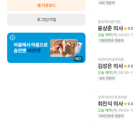
내과
전문의
앱 다운로드
로그인/가입
장유닥터윤의원
윤상준 의사
star
0.
오늘 예약
(목) 09:00~
가정의학과
전문의
AD
아산비전내과의원
김성은 의사
star
0.
오늘 예약
(목) 08:30~
내과
전문의
코와이비인후과의원
최진식 의사
star
0.
오늘 예약
(목) 09:00~
이비인후과
전문의