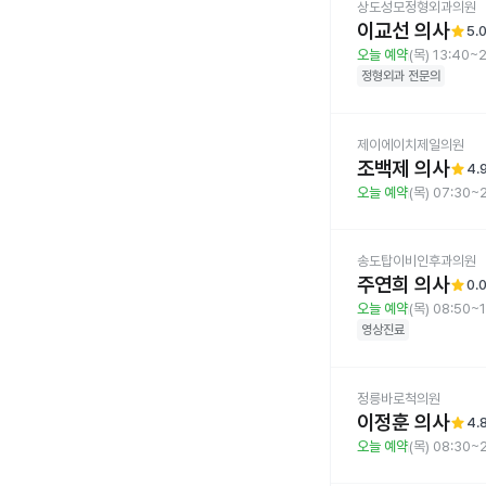
상도성모정형외과의원
이교선 의사
star
5.
오늘 예약
(목) 13:40~
정형외과
전문의
제이에이치제일의원
조백제 의사
star
4.
오늘 예약
(목) 07:30~
송도탑이비인후과의원
주연희 의사
star
0.
오늘 예약
(목) 08:50~
영상진료
정릉바로척의원
이정훈 의사
star
4.
오늘 예약
(목) 08:30~