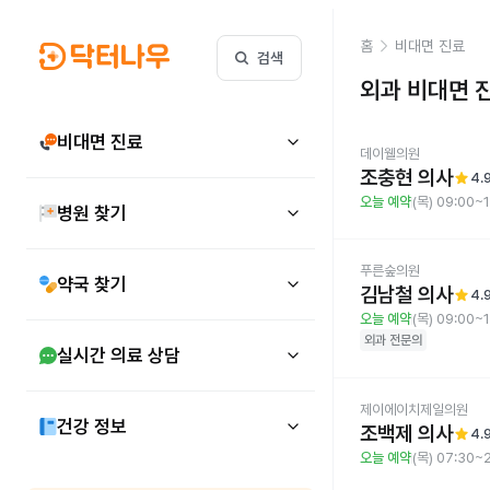
홈
비대면 진료
검색
외과
비대면 
비대면 진료
데이웰의원
조충현 의사
star
4.
오늘 예약
(목) 09:00~
병원 찾기
푸른숲의원
약국 찾기
김남철 의사
star
4.
오늘 예약
(목) 09:00~
외과
전문의
실시간 의료 상담
제이에이치제일의원
건강 정보
조백제 의사
star
4.
오늘 예약
(목) 07:30~