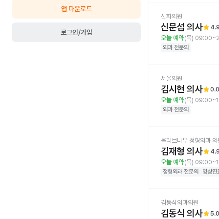
앱 다운로드
신화의원
신문섭 의사
star
4.
로그인/가입
오늘 예약
(목) 09:00~
외과
전문의
서울의원
김시현 의사
star
0.
오늘 예약
(목) 09:00~
외과
전문의
올리브나무 정형외과 의
김재형 의사
star
4.
오늘 예약
(목) 09:00~
정형외과
전문의
영상진
김동식외과의원
김동식 의사
star
5.