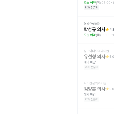
오늘 예약
(목) 08:00~
외과
전문의
영남연합의원
박성규 의사
star
4.
오늘 예약
(목) 09:00~1
성모닥터유외과의원
유선형 의사
star
5.
예약 마감
외과
전문의
씨티창문외과의원
김양훈 의사
star
0.
예약 마감
외과
전문의